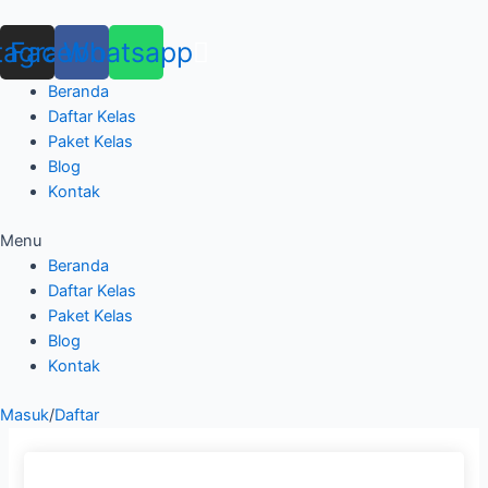
Skip
to
tagram
Facebook
Whatsapp
content
Beranda
Daftar Kelas
Paket Kelas
Blog
Kontak
Menu
Beranda
Daftar Kelas
Paket Kelas
Blog
Kontak
Masuk
/
Daftar