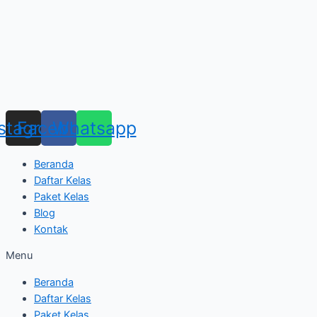
Skip
to
content
nstagram
Facebook
Whatsapp
Beranda
Daftar Kelas
Paket Kelas
Blog
Kontak
Menu
Beranda
Daftar Kelas
Paket Kelas