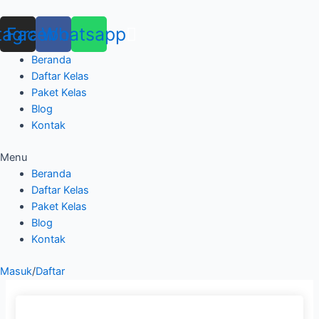
Skip
to
tagram
Facebook
Whatsapp
content
Beranda
Daftar Kelas
Paket Kelas
Blog
Kontak
Menu
Beranda
Daftar Kelas
Paket Kelas
Blog
Kontak
Masuk
/
Daftar