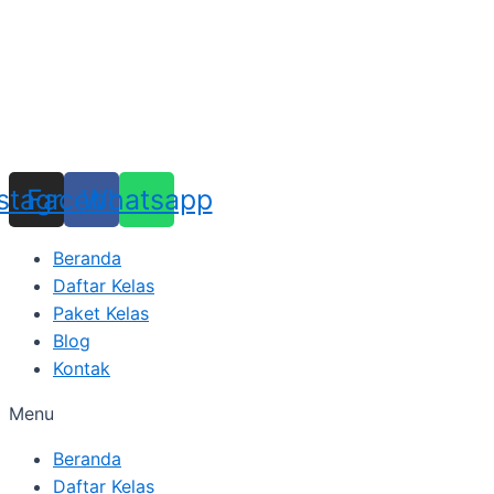
Skip
to
content
nstagram
Facebook
Whatsapp
Beranda
Daftar Kelas
Paket Kelas
Blog
Kontak
Menu
Beranda
Daftar Kelas