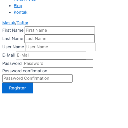
Blog
Kontak
Masuk
/
Daftar
First Name
Last Name
User Name
E-Mail
Password
Password confirmation
Register