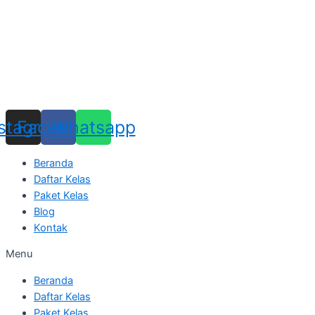
Skip
to
content
nstagram
Facebook
Whatsapp
Beranda
Daftar Kelas
Paket Kelas
Blog
Kontak
Menu
Beranda
Daftar Kelas
Paket Kelas