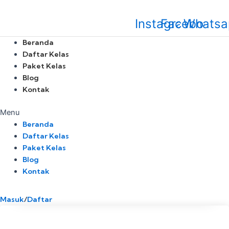
Skip
to
Instagram
Facebook
Whatsa
content
Beranda
Daftar Kelas
Paket Kelas
Blog
Kontak
Menu
Beranda
Daftar Kelas
Paket Kelas
Blog
Kontak
Masuk
/
Daftar