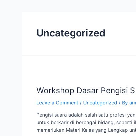
Uncategorized
Workshop
Dasar
Workshop Dasar Pengisi Su
Pengisi
Suara:
Leave a Comment
/
Uncategorized
/ By
am
Memulai
Karir
Pengisi suara adalah salah satu profesi ya
di
untuk berkarir di berbagai bidang, seperti 
Dunia
memerlukan Materi Kelas yang Lengkap untu
Voice