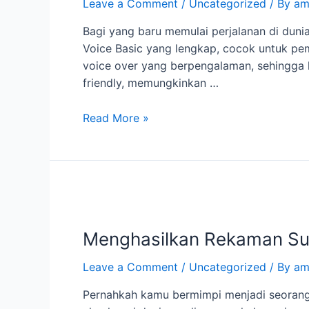
Leave a Comment
/
Uncategorized
/ By
am
dengan
Kelas
Bagi yang baru memulai perjalanan di dun
Voice
Voice Basic yang lengkap, cocok untuk pemu
Basic
voice over yang berpengalaman, sehingga 
di
friendly, memungkinkan …
IndoVoiceOverAcademy.com
Read More »
Menghasilkan
Rekaman
Menghasilkan Rekaman Sua
Suara
Berkualitas:
Leave a Comment
/
Uncategorized
/ By
am
Dasar-
dasar
Pernahkah kamu bermimpi menjadi seorang p
Kelas