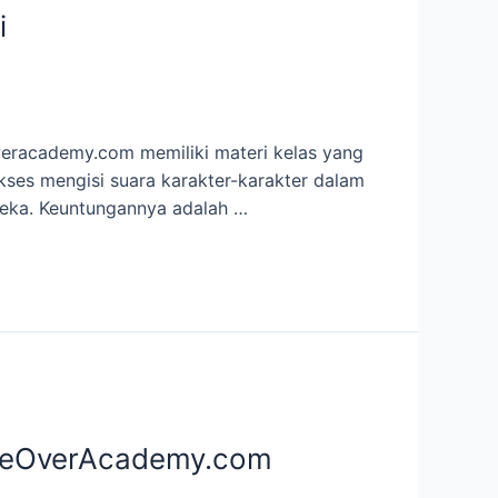
i
veracademy.com memiliki materi kelas yang
ukses mengisi suara karakter-karakter dalam
ereka. Keuntungannya adalah …
oiceOverAcademy.com