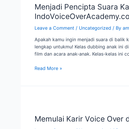
Menjadi Pencipta Suara Ka
Suara
Karakter
IndoVoiceOverAcademy.c
Anak
dengan
Leave a Comment
/
Uncategorized
/ By
am
Kelas
Apakah kamu ingin menjadi suara di balik 
Dubbing
lengkap untukmu! Kelas dubbing anak ini di
di
film dan acara anak-anak. Kelas-kelas ini
IndoVoiceOverAcademy.com
Read More »
Memulai
Karir
Memulai Karir Voice Over
Voice
Over