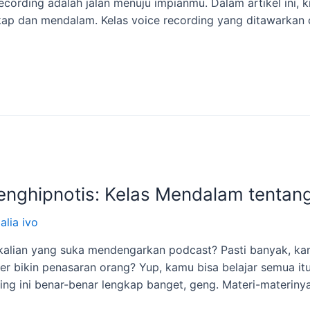
recording adalah jalan menuju impianmu. Dalam artikel ini
gkap dan mendalam. Kelas voice recording yang ditawarka
ghipnotis: Kelas Mendalam tentan
alia ivo
ra kalian yang suka mendengarkan podcast? Pasti banyak, ka
r bikin penasaran orang? Yup, kamu bisa belajar semua itu
g ini benar-benar lengkap banget, geng. Materi-materinya