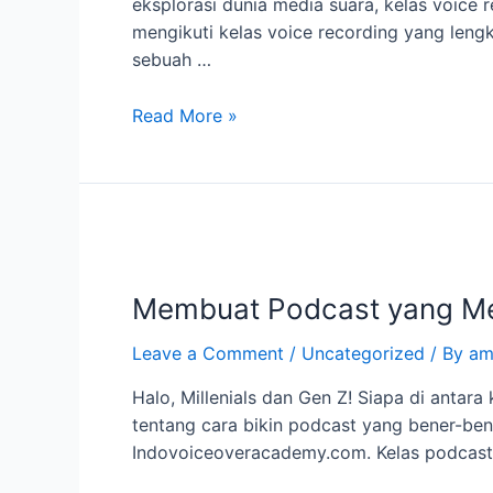
eksplorasi dunia media suara, kelas voice 
Voice
mengikuti kelas voice recording yang len
Recording
sebuah …
Read More »
Membuat
Podcast
Membuat Podcast yang Men
yang
Menghipnotis:
Leave a Comment
/
Uncategorized
/ By
am
Kelas
Mendalam
Halo, Millenials dan Gen Z! Siapa di anta
tentang
tentang cara bikin podcast yang bener-bene
Podcasting
Indovoiceoveracademy.com. Kelas podcastin