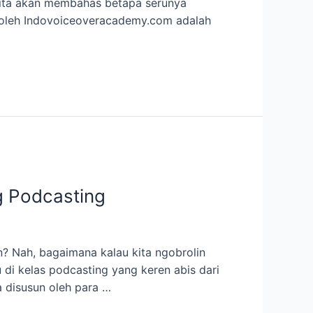
, kita akan membahas betapa serunya
n oleh Indovoiceoveracademy.com adalah
g Podcasting
n? Nah, bagaimana kalau kita ngobrolin
 di kelas podcasting yang keren abis dari
 disusun oleh para …