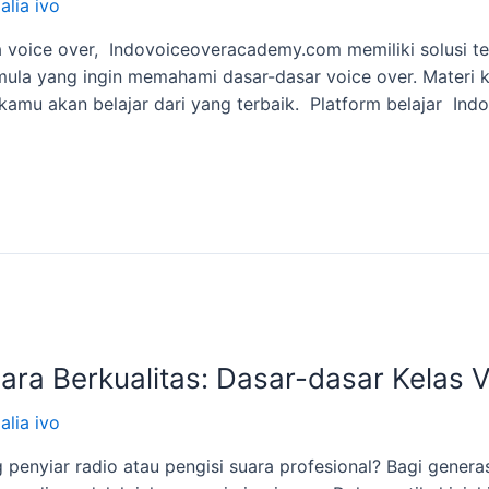
alia ivo
ia voice over, Indovoiceoveracademy.com memiliki solusi 
la yang ingin memahami dasar-dasar voice over. Materi kel
kamu akan belajar dari yang terbaik. Platform belajar In
ra Berkualitas: Dasar-dasar Kelas 
alia ivo
enyiar radio atau pengisi suara profesional? Bagi genera