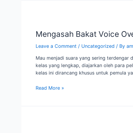
Mengasah
Bakat
Mengasah Bakat Voice Ove
Voice
Over
Leave a Comment
/
Uncategorized
/ By
am
untuk
Iklan
Mau menjadi suara yang sering terdengar 
dengan
kelas yang lengkap, diajarkan oleh para pe
Kelas
kelas ini dirancang khusus untuk pemula y
di
IndoVoiceOverAcademy.com
Read More »
Menjadi
Pencipta