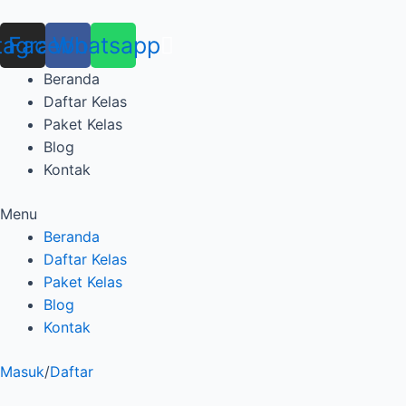
Skip
Posts
to
pagination
tagram
Facebook
Whatsapp
content
Beranda
Daftar Kelas
Paket Kelas
Blog
Kontak
Menu
Beranda
Daftar Kelas
Paket Kelas
Blog
Kontak
Masuk
/
Daftar