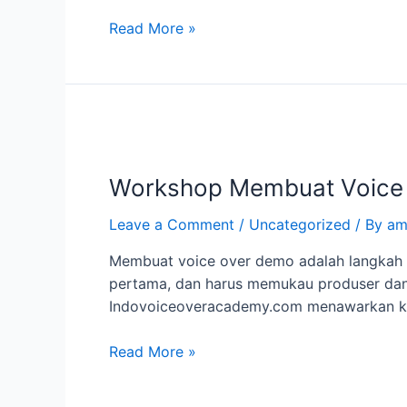
Over
Read More »
Workshop
Membuat
Workshop Membuat Voice 
Voice
Over
Leave a Comment
/
Uncategorized
/ By
am
Demo:
Suara
Membuat voice over demo adalah langkah 
Anda,
pertama, dan harus memukau produser dan kl
Karir
Indovoiceoveracademy.com menawarkan kela
Anda
Read More »