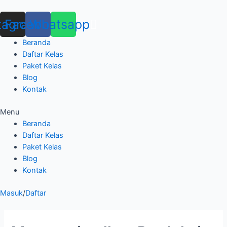
Skip
to
tagram
Facebook
Whatsapp
content
Beranda
Daftar Kelas
Paket Kelas
Blog
Kontak
Menu
Beranda
Daftar Kelas
Paket Kelas
Blog
Kontak
Masuk
/
Daftar