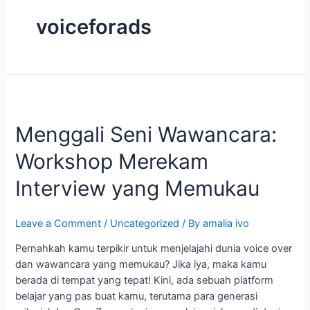
voiceforads
Menggali
Seni
Menggali Seni Wawancara:
Wawancara:
Workshop
Workshop Merekam
Merekam
Interview
Interview yang Memukau
yang
Memukau
Leave a Comment
/
Uncategorized
/ By
amalia ivo
Pernahkah kamu terpikir untuk menjelajahi dunia voice over
dan wawancara yang memukau? Jika iya, maka kamu
berada di tempat yang tepat! Kini, ada sebuah platform
belajar yang pas buat kamu, terutama para generasi