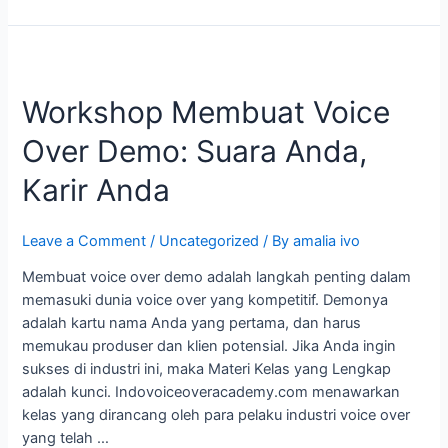
Workshop
Membuat
Workshop Membuat Voice
Voice
Over
Over Demo: Suara Anda,
Demo:
Suara
Karir Anda
Anda,
Karir
Leave a Comment
/
Uncategorized
/ By
amalia ivo
Anda
Membuat voice over demo adalah langkah penting dalam
memasuki dunia voice over yang kompetitif. Demonya
adalah kartu nama Anda yang pertama, dan harus
memukau produser dan klien potensial. Jika Anda ingin
sukses di industri ini, maka Materi Kelas yang Lengkap
adalah kunci. Indovoiceoveracademy.com menawarkan
kelas yang dirancang oleh para pelaku industri voice over
yang telah …