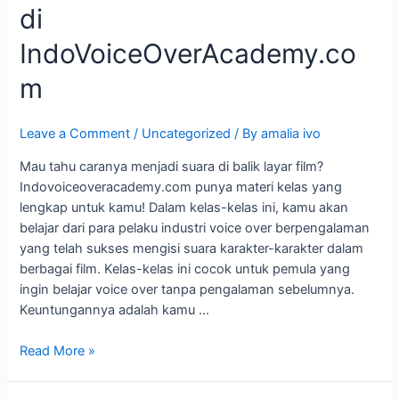
Film
di
dengan
Kelas
IndoVoiceOverAcademy.co
Lengkap
m
di
IndoVoiceOverAcademy.com
Leave a Comment
/
Uncategorized
/ By
amalia ivo
Mau tahu caranya menjadi suara di balik layar film?
Indovoiceoveracademy.com punya materi kelas yang
lengkap untuk kamu! Dalam kelas-kelas ini, kamu akan
belajar dari para pelaku industri voice over berpengalaman
yang telah sukses mengisi suara karakter-karakter dalam
berbagai film. Kelas-kelas ini cocok untuk pemula yang
ingin belajar voice over tanpa pengalaman sebelumnya.
Keuntungannya adalah kamu …
Read More »