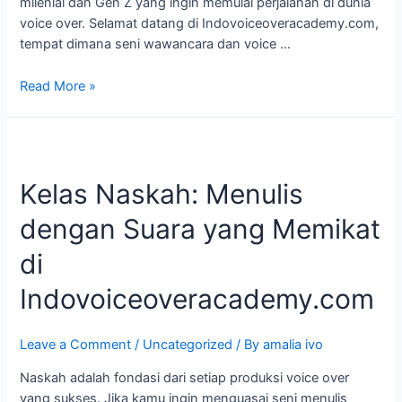
milenial dan Gen Z yang ingin memulai perjalanan di dunia
voice over. Selamat datang di Indovoiceoveracademy.com,
tempat dimana seni wawancara dan voice …
Read More »
Kelas
Naskah:
Kelas Naskah: Menulis
Menulis
dengan
dengan Suara yang Memikat
Suara
yang
di
Memikat
di
Indovoiceoveracademy.com
Indovoiceoveracademy.com
Leave a Comment
/
Uncategorized
/ By
amalia ivo
Naskah adalah fondasi dari setiap produksi voice over
yang sukses. Jika kamu ingin menguasai seni menulis