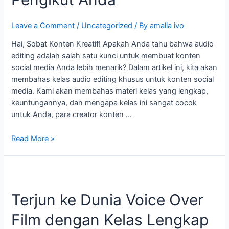
yang
Menggetarkan
Leave a Comment
/
Uncategorized
/ By
amalia ivo
Hati
Pengikut
Hai, Sobat Konten Kreatif! Apakah Anda tahu bahwa audio
Anda
editing adalah salah satu kunci untuk membuat konten
social media Anda lebih menarik? Dalam artikel ini, kita akan
membahas kelas audio editing khusus untuk konten social
media. Kami akan membahas materi kelas yang lengkap,
keuntungannya, dan mengapa kelas ini sangat cocok
untuk Anda, para creator konten …
Read More »
Terjun
ke
Terjun ke Dunia Voice Over
Dunia
Voice
Film dengan Kelas Lengkap
Over