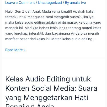
Leave a Comment
/
Uncategorized
/ By
amalia ivo
Halo, Gen Z dan Anak Muda yang kreatif! Apakah kalian
tertarik untuk menguasai seni mengedit suara? Jika iya,
maka kelas audio editing adalah pintu masuk ke dunia yang
menarik ini. Mari kita bahas lebih lanjut tentang materi kelas
yang lengkap, interaktif, dan bagaimana Anda bisa meraih
manfaat besar dari kelas ini! Materi kelas audio editing …
Read More »
Kelas
Audio
Kelas Audio Editing untuk
Editing
untuk
Konten Social Media: Suara
Konten
Social
yang Menggetarkan Hati
Media:
Suara
Pengikut Anda