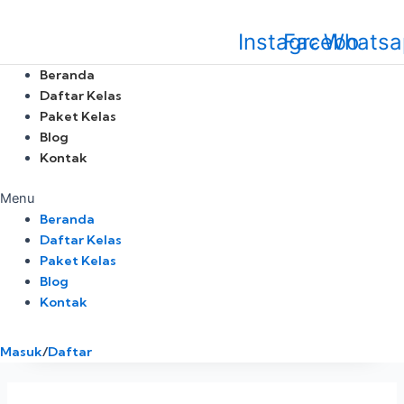
Skip
Posts
to
pagination
Instagram
Facebook
Whatsa
content
Beranda
Daftar Kelas
Paket Kelas
Blog
Kontak
Menu
Beranda
Daftar Kelas
Paket Kelas
Blog
Kontak
Masuk
/
Daftar