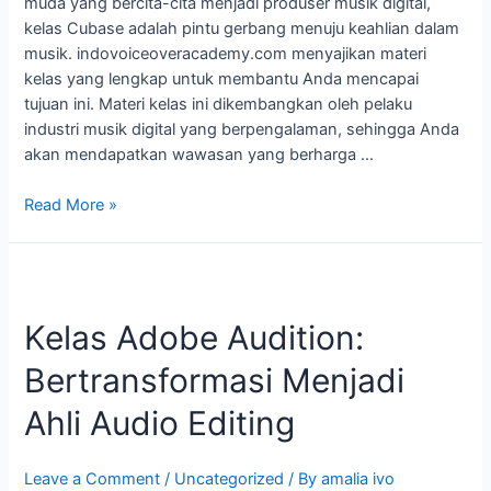
muda yang bercita-cita menjadi produser musik digital,
kelas Cubase adalah pintu gerbang menuju keahlian dalam
musik. indovoiceoveracademy.com menyajikan materi
kelas yang lengkap untuk membantu Anda mencapai
tujuan ini. Materi kelas ini dikembangkan oleh pelaku
industri musik digital yang berpengalaman, sehingga Anda
akan mendapatkan wawasan yang berharga …
Read More »
Kelas
Adobe
Kelas Adobe Audition:
Audition:
Bertransformasi
Bertransformasi Menjadi
Menjadi
Ahli
Ahli Audio Editing
Audio
Editing
Leave a Comment
/
Uncategorized
/ By
amalia ivo