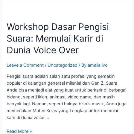
Workshop
Dasar
Workshop Dasar Pengisi
Pengisi
Suara:
Suara: Memulai Karir di
Memulai
Karir
Dunia Voice Over
di
Dunia
Leave a Comment
/
Uncategorized
/ By
amalia ivo
Voice
Over
Pengisi suara adalah salah satu profesi yang semakin
populer di kalangan generasi milenial dan Gen Z. Suara
Anda bisa menjadi alat yang kuat untuk berkarir di berbagai
bidang, seperti iklan, animasi, video game, dan masih
banyak lagi. Namun, seperti halnya bisnis musik, Anda juga
memerlukan Materi Kelas yang Lengkap untuk memulai
karir di dunia voice …
Read More »