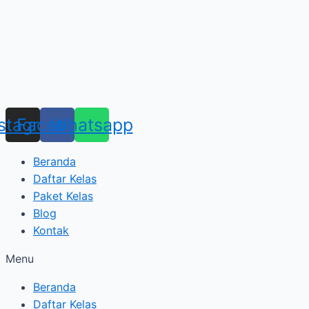
Skip
Type
Name*
to
here..
content
nstagram
Facebook
Whatsapp
Beranda
Daftar Kelas
Paket Kelas
Blog
Kontak
Menu
Beranda
Daftar Kelas