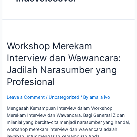
Workshop
Merekam
Workshop Merekam
Interview
dan
Interview dan Wawancara:
Wawancara:
Jadilah
Jadilah Narasumber yang
Narasumber
yang
Profesional
Profesional
Leave a Comment
/
Uncategorized
/ By
amalia ivo
Mengasah Kemampuan Interview dalam Workshop
Merekam Interview dan Wawancara. Bagi Generasi Z dan
milenial yang bercita-cita menjadi narasumber yang handal,
workshop merekam interview dan wawancara adalah
jawaban untuk mengasah kemampuan Anda.