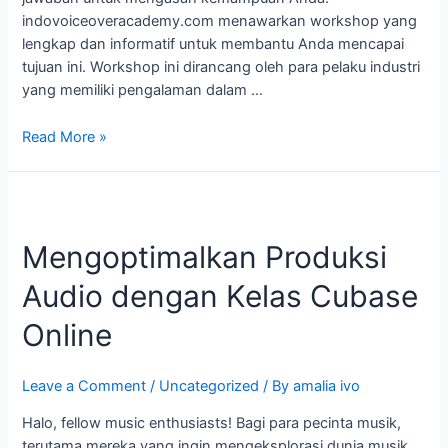
indovoiceoveracademy.com menawarkan workshop yang
lengkap dan informatif untuk membantu Anda mencapai
tujuan ini. Workshop ini dirancang oleh para pelaku industri
yang memiliki pengalaman dalam …
Read More »
Mengoptimalkan
Produksi
Mengoptimalkan Produksi
Audio
dengan
Audio dengan Kelas Cubase
Kelas
Cubase
Online
Online
Leave a Comment
/
Uncategorized
/ By
amalia ivo
Halo, fellow music enthusiasts! Bagi para pecinta musik,
terutama mereka yang ingin mengeksplorasi dunia musik