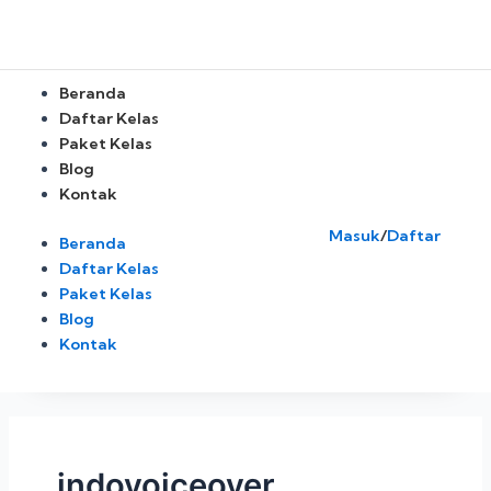
Skip
Posts
to
pagination
content
Menu
Beranda
Daftar Kelas
Paket Kelas
Blog
Kontak
Masuk
/
Daftar
Beranda
Daftar Kelas
Paket Kelas
Blog
Kontak
indovoiceover